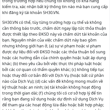
trong trường hợp nếu chúng tôi không có khả năng
kiểm tra, xác nhận bất kỳ thông tin nào mà bạn cung cấp
khi đăng ký tài khoản 5H30.VN.
5H30.VN có thể, tùy từng trường hợp cụ thể và không
cần thông báo trước, chấm dứt ngay lập tức thỏa thuận
được thiết lập theo ĐKSD này và chấm dứt tài khoản của
bạn. Nguyên nhân của việc chấm dứt này bao gồm
nhưng không giới hạn ở, (a) sự vi phạm hoặc vi phạm
được dự liệu đối với ĐKSD hoặc các thỏa thuận bổ sung
hoặc các hướng dẫn của chính quyền hoặc luật áp dụng
khác; (b) theo yêu cầu bởi việc thực thi pháp luật hoặc
bởi các cơ quan có thẩm quyền khác; (c) không tiếp tục
hoặc thay đổi cơ bản đối với Dịch Vụ (hoặc bất cứ phần
nào của Dịch Vụ); (d) các vấn đề không mong muốn về
kỹ thuật hoặc an ninh; (e) tài khoản không hoạt động
trong thời gian dài; (f) chúng tôi có cơ sở hợp lý để tin
rằng bạn đang sử dụng hoặc dự định sử dụng Dịch Vụ
để tham gia các hoạt động lừa đảo hoặc bất hợp pháp;