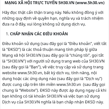
MẠNG XÃ HỘI TRỰC TUYẾN 5H30.VN (www.5h30.vn)
Hãy đọc thật cẩn thận trang này. Nếu không đồng ý với
những quy định về quyền hạn, nghĩa vụ và trách nhiệm
đưa ra ở đây, vui lòng không sử dụng dịch vụ.
CHẤP NHẬN CÁC ĐIỀU KHOẢN
Điều khoản sử dụng (sau đây gọi là “Điều khoản”, viết tắt
là “ĐKSD”) là các thoả thuận mang tính pháp lý giữa
Mạng xã hội 5H30.VN (sau đây gọi là “chúng tôi”, gọi tắt
là “5H30.VN”) với người sử dụng trang web của 5H30.VN
(sau đây gọi là “Bạn”), về việc truy cập và sử dụng trang
website www.5h30.vn, bất kỳ dịch vụ, tính năng, nội
dung hoặc các ứng dụng nào (sau đây gọi là “Dịch vụ”)
được cung cấp trên tên miền www.5h30.vn (sau đây gọi
chung là “Website”). ĐKSD này được áp dụng ngay cả khi
bạn không có tài khoản 5H30.VN và việc bạn sử dụng
Dịch vụ của 5H30.VN nghĩa là bạn chấp nhận ĐKSD này.