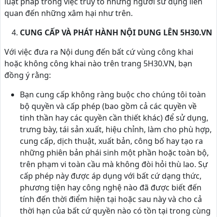
luật pháp trong việc truy tố những người sử dụng liên
quan đến những xâm hại như trên.
CUNG CẤP VÀ PHÁT HÀNH NỘI DUNG LÊN 5H30.VN
Với việc đưa ra Nội dung đến bất cứ vùng công khai
hoặc không công khai nào trên trang 5H30.VN, bạn
đồng ý rằng:
Bạn cung cấp không ràng buộc cho chúng tôi toàn
bộ quyền và cấp phép (bao gồm cả các quyền về
tinh thần hay các quyền cần thiết khác) để sử dụng,
trưng bày, tái sản xuất, hiệu chỉnh, làm cho phù hợp,
cung cấp, dịch thuật, xuất bản, công bố hay tạo ra
những phiên bản phái sinh một phần hoặc toàn bộ,
trên phạm vi toàn cầu mà không đòi hỏi thù lao. Sự
cấp phép này được áp dụng với bất cứ dạng thức,
phương tiện hay công nghệ nào đã được biết đến
tính đến thời điểm hiện tại hoặc sau này và cho cả
thời hạn của bất cứ quyền nào có tồn tại trong cùng