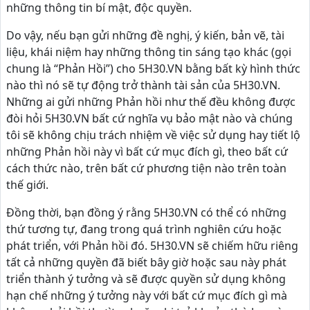
những thông tin bí mật, độc quyền.
Do vậy, nếu bạn gửi những đề nghị, ý kiến, bản vẽ, tài
liệu, khái niệm hay những thông tin sáng tạo khác (gọi
chung là “Phản Hồi”) cho 5H30.VN bằng bất kỳ hình thức
nào thì nó sẽ tự động trở thành tài sản của 5H30.VN.
Những ai gửi những Phản hồi như thế đều không được
đòi hỏi 5H30.VN bất cứ nghĩa vụ bảo mật nào và chúng
tôi sẽ không chịu trách nhiệm về việc sử dụng hay tiết lộ
những Phản hồi này vì bất cứ mục đích gì, theo bất cứ
cách thức nào, trên bất cứ phương tiện nào trên toàn
thế giới.
Đồng thời, bạn đồng ý rằng 5H30.VN có thể có những
thứ tương tự, đang trong quá trình nghiên cứu hoặc
phát triển, với Phản hồi đó. 5H30.VN sẽ chiếm hữu riêng
tất cả những quyền đã biết bây giờ hoặc sau này phát
triển thành ý tưởng và sẽ được quyền sử dụng không
hạn chế những ý tưởng này với bất cứ mục đích gì mà