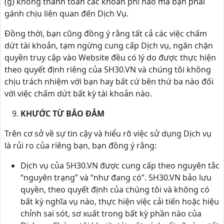
(g) không thanh toán các khoản phí nào mà bạn phải
gánh chịu liên quan đến Dịch Vụ.
Đồng thời, bạn cũng đồng ý rằng tất cả các việc chấm
dứt tài khoản, tạm ngừng cung cấp Dịch vụ, ngăn chặn
quyền truy cập vào Website đều có lý do được thực hiện
theo quyết định riêng của 5H30.VN và chúng tôi không
chịu trách nhiệm với bạn hay bất cứ bên thứ ba nào đối
với việc chấm dứt bất kỳ tài khoản nào.
KHƯỚC TỪ BẢO ĐẢM
Trên cơ sở về sự tin cậy và hiểu rõ việc sử dụng Dịch vụ
là rủi ro của riêng bạn, bạn đồng ý rằng:
Dịch vụ của 5H30.VN được cung cấp theo nguyên tắc
“nguyên trạng” và “như đang có”. 5H30.VN bảo lưu
quyền, theo quyết định của chúng tôi và không có
bất kỳ nghĩa vụ nào, thực hiện việc cải tiến hoặc hiệu
chỉnh sai sót, sơ xuất trong bất kỳ phần nào của