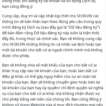
Đồng thời, khi đăng ký tài khoản và sử dụng Dịch vụ,
bạn cũng đồng ý:
Cung cấp, duy trì và cập nhật kịp thời cho 5H30.VN các
thông tin về bản thân bạn theo đúng yêu cầu trong quy
trình đăng ký Dịch vụ (sau đây gọi là “Dữ liệu đăng ký”)
để bảo đảm rằng Dữ liệu đăng ký này luôn là hiện thời,
đầy đủ, trung thực và chính xác. Bạn sẽ không cung cấp
cho 5H30.VN những thông tin cá nhân sai lệch hoặc tạo
một tài khoản cho bất cứ ai ngoài chính mình mà không
được cho phép.
Bạn sẽ không chia sẻ mật khẩu của bạn cho bất cứ ai
khác truy cập vào tài khoản của bạn, hoặc làm bất cứ
điều gì khác có thể gây nguy hiểm cho sự an toàn tài
khoản của bạn. Bạn sẽ không chuyển giao hoặc bán lại
tài khoản của bạn hay ủy quyền/ chỉ định quyền và nghĩa
vụ của bạn cho bất cứ ai khác mà không nhận được sự
cho phép bằng văn bản của chúng tôi. Bạn cũng đồng ý
không sử dụng Website này vì mục đích thương mại nếu