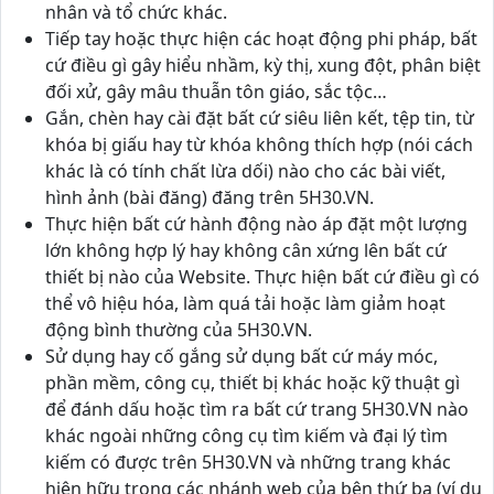
nhân và tổ chức khác.
Tiếp tay hoặc thực hiện các hoạt động phi pháp, bất
cứ điều gì gây hiểu nhầm, kỳ thị, xung đột, phân biệt
đối xử, gây mâu thuẫn tôn giáo, sắc tộc…
Gắn, chèn hay cài đặt bất cứ siêu liên kết, tệp tin, từ
khóa bị giấu hay từ khóa không thích hợp (nói cách
khác là có tính chất lừa dối) nào cho các bài viết,
hình ảnh (bài đăng) đăng trên 5H30.VN.
Thực hiện bất cứ hành động nào áp đặt một lượng
lớn không hợp lý hay không cân xứng lên bất cứ
thiết bị nào của Website. Thực hiện bất cứ điều gì có
thể vô hiệu hóa, làm quá tải hoặc làm giảm hoạt
động bình thường của 5H30.VN.
Sử dụng hay cố gắng sử dụng bất cứ máy móc,
phần mềm, công cụ, thiết bị khác hoặc kỹ thuật gì
để đánh dấu hoặc tìm ra bất cứ trang 5H30.VN nào
khác ngoài những công cụ tìm kiếm và đại lý tìm
kiếm có được trên 5H30.VN và những trang khác
hiện hữu trong các nhánh web của bên thứ ba (ví dụ