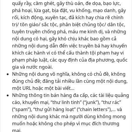
quấy rầy, căm ghét, gây thù oán, đe dọa, bạo lực,
phá hoại, lừa gạt, bịa đặt, vu khống, mạo danh, gây
rối, kích động, xuyên tạc, đả kích hay chia rẽ chính
trị/ tôn giáo/ sắc tộc, phân biệt chủng tộc/ dân tộc,
tuyên truyền chống phá, máu me kinh dị, và những
nội dung có hại, gây khó chịu khác bao gồm cả
những nội dung dẫn đến việc truyền bá hay khuyến
khích các hành vi có thể cấu thành tội phạm hay vi
phạm pháp luật, các quy định của địa phương, quốc
gia và nước ngoài.
Những nội dung vô nghĩa, không có chủ đề, không
đúng chủ đề; đăng tải nhiều lần cùng một nội dung,
một URL hoặc một bài viết…
Những thông tin bán hàng đa cấp, các tài liệu quảng
cáo, khuyến mại, “thư linh tinh” (“junk”), “thư rác”
(“spam”), “thư gửi hàng loạt” (“chain letters”),… và
những nội dung khác mà người dùng không mong
muốn hoặc không cho phép vì mục đích thương
mại.