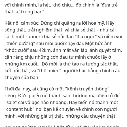
với chính mình, la hét, khó chịu… đó chính là “đứa trẻ
thật sự trong bạn”
Kết nối cảm xúc: Đừng chỉ quăng ra lời hoa mỹ. Hãy
sống thật, trải nghiệm thật, và chia sẻ thật – như cái
cách một runner chia sẻ nỗi đau "địa ngục" và niềm vui
"thiên đường" sau mỗi buổi chạy dài. Một bức ảnh
“khóc cười” sau 42km, ánh mắt vẫn lấp lánh quyết tâm,
cắn răng chịu những cơn đau tự mình chuốc lấy ở
những km cuối... Đó mới là thứ tạo ra tương tác thật,
kết nối thật, và “thôi miên” người khác bằng chính câu
chuyện của bạn.
Thời đại này, ai cũng có một "kênh truyền thông"
riêng. Đừng biến nó thành sàn thương mại điện tử để
"sale" cái vỏ bọc hào nhoáng. Hãy biến nó thành một
"content hub" nơi bạn kể chuyện về chính con người
mình, với những giá trị thật, những câu chuyện thật.