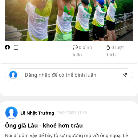
0 bình
0
lượt
luận
thích
Lê Nhật Trường
19/06/2025 11:33
Ông già Lâu - khoẻ hơn trâu
Nói dí dỏm vậy để bày tỏ sự ngưỡng mộ với ông ngoại Lê