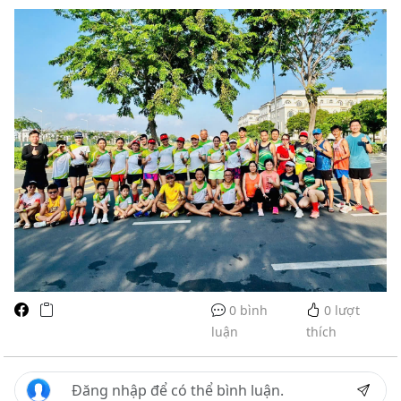
0 bình
0
lượt
luận
thích