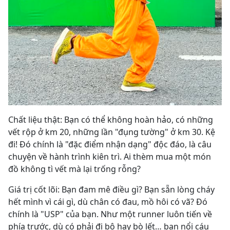
Chất liệu thật: Bạn có thể không hoàn hảo, có những
vết rộp ở km 20, những lần "đụng tường" ở km 30. Kệ
đi! Đó chính là "đặc điểm nhận dạng" độc đáo, là câu
chuyện về hành trình kiên trì. Ai thèm mua một món
đồ không tì vết mà lại trống rỗng?
Giá trị cốt lõi: Bạn đam mê điều gì? Bạn sẵn lòng cháy
hết mình vì cái gì, dù chân có đau, mồ hôi có vã? Đó
chính là "USP" của bạn. Như một runner luôn tiến về
phía trước, dù có phải đi bộ hay bò lết… bạn nổi cáu