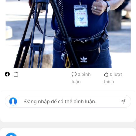
0 bình
0
lượt
luận
thích