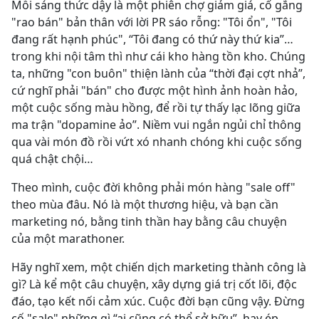
Mỗi sáng thức dậy là một phiên chợ giảm giá, cố gắng
"rao bán" bản thân với lời PR sáo rỗng: "Tôi ổn", "Tôi
đang rất hạnh phúc", “Tôi đang có thứ này thứ kia”…
trong khi nội tâm thì như cái kho hàng tồn kho. Chúng
ta, những "con buôn" thiện lành của “thời đại cợt nhả”,
cứ nghĩ phải "bán" cho được một hình ảnh hoàn hảo,
một cuộc sống màu hồng, để rồi tự thấy lạc lõng giữa
ma trận "dopamine ảo”. Niềm vui ngắn ngủi chỉ thông
qua vài món đồ rồi vứt xó nhanh chóng khi cuộc sống
quá chật chội…
Theo mình, cuộc đời không phải món hàng "sale off"
theo mùa đâu. Nó là một thương hiệu, và bạn cần
marketing nó, bằng tinh thần hay bằng câu chuyện
của một marathoner.
Hãy nghĩ xem, một chiến dịch marketing thành công là
gì? Là kể một câu chuyện, xây dựng giá trị cốt lõi, độc
đáo, tạo kết nối cảm xúc. Cuộc đời bạn cũng vậy. Đừng
cố "sale" những gì “ai cũng có thể sở hữu”, hay ép