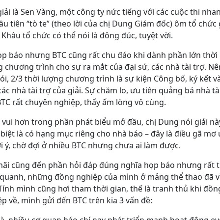
iải là Sen Vàng, một công ty nức tiếng với các cuộc thi nha
ầu tiên “tò te” (theo lời của chị Dung Giám đốc) ôm tổ chức 
 Khâu tổ chức có thể nói là đông đúc, tuyệt vời.
ọp báo nhưng BTC cũng rất chu đáo khi dành phần lớn thời
 chương trình cho sự ra mắt của đại sứ, các nhà tài trợ. Nê
ói, 2/3 thời lượng chương trình là sự kiện Công bố, ký kết v
ác nhà tài trợ của giải. Sự chăm lo, ưu tiên quảng bá nhà tà
BTC rất chuyên nghiệp, thấy ấm lòng vô cùng.
 vui hơn trong phần phát biểu mở đầu, chị Dung nói giải nà
biệt là có hạng mục riêng cho nhà báo – đây là điều gã mơ
i ý, chờ đợi ở nhiều BTC nhưng chưa ai làm được.
mãi cũng đến phần hỏi đáp đúng nghĩa họp báo nhưng rất t
 quanh, những đồng nghiệp của mình ở mảng thể thao đã v
 Tính mình cũng hơi tham thời gian, thế là tranh thủ khi đồn
p về, mình gửi đến BTC trên kia 3 vấn đề: