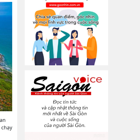
Ban
B chạy