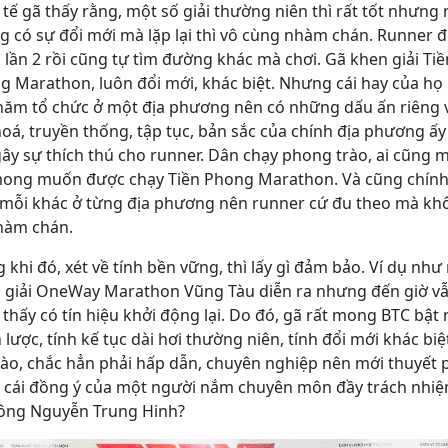
tế gã thấy rằng, một số giải thường niên thì rất tốt nhưng
g có sự đổi mới mà lặp lại thì vô cùng nhàm chán. Runner 
, lần 2 rồi cũng tự tìm đường khác mà chơi. Gã khen giải Tiề
 Marathon, luôn đổi mới, khác biệt. Nhưng cái hay của họ 
năm tổ chức ở một địa phương nên có những dấu ấn riêng 
oá, truyền thống, tập tục, bản sắc của chính địa phương ấ
ây sự thích thú cho runner. Dân chạy phong trào, ai cũng 
mong muốn được chạy Tiền Phong Marathon. Và cũng chín
mỗi khác ở từng địa phương nên runner cứ đu theo mà kh
hàm chán.
 khi đó, xét về tính bền vững, thì lấy gì đảm bảo. Ví dụ nh
, giải OneWay Marathon Vũng Tàu diễn ra nhưng đến giờ v
thấy có tín hiệu khởi động lại. Do đó, gã rất mong BTC bật 
 lược, tính kế tục dài hơi thường niên, tính đổi mới khác bi
nào, chắc hẳn phải hấp dẫn, chuyên nghiệp nên mới thuyết 
 cái đồng ý của một người nắm chuyên môn đầy trách nhi
ông Nguyễn Trung Hinh?