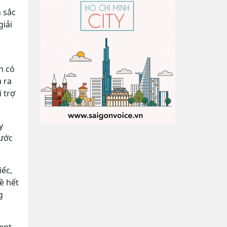
n sắc
giải
n có
à ra
i trợ
y
 ước
iếc,
ề hết
g