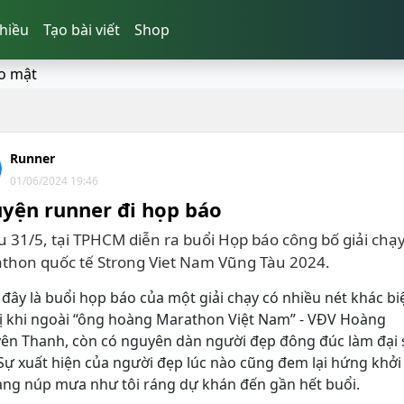
hiều
Tạo bài viết
Shop
o mật
Runner
01/06/2024 19:46
yện runner đi họp báo
u 31/5, tại TPHCM diễn ra buổi Họp báo công bố giải chạ
thon quốc tế Strong Viet Nam Vũng Tàu 2024.
 đây là buổi họp báo của một giải chạy có nhiều nét khác biệ
vị khi ngoài “ông hoàng Marathon Việt Nam” - VĐV Hoàng
ên Thanh, còn có nguyên dàn người đẹp đông đúc làm đại 
 Sự xuất hiện của người đẹp lúc nào cũng đem lại hứng khởi
ang núp mưa như tôi ráng dự khán đến gần hết buổi.