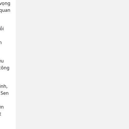
 vọng
 quan
ỏi
h
ều
 công
inh,
 Sen
ên
t