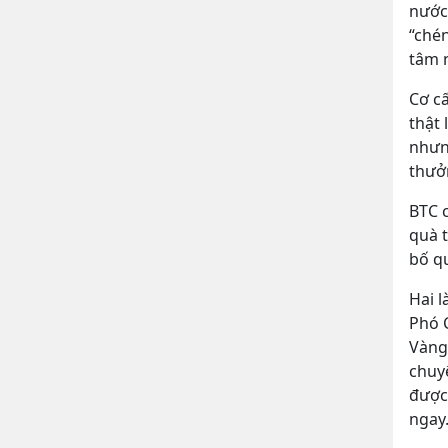
nước.
“ché
tâm 
Cơ c
thật 
nhưn
thưở
BTC 
quà 
bố q
Hai 
Phó 
Vàng 
chuyê
được 
ngay