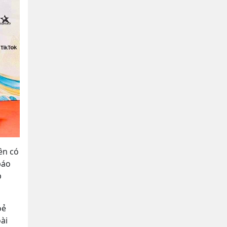
ên có
báo
p
oẻ
ài