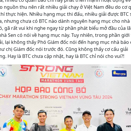
là, nhiều cơ quan báo chí nay phát triển mạnh hoạt động ev
ạo nguồn thu nên rất nhiều giải chạy ở Việt Nam đều do cơ 
hí thực hiện. Nhiều hạng mục thi đấu, nhiều giải được BTC
ra, nhưng chưa có BTC nào dành nguyên hạng mục cho nhà 
, gã rất vui khi nghe ngay từ phần phát biểu mở đầu của l
hà Sen có nói về hạng mục này. Tuy nhiên, trong phần giới 
iải, lại không thấy Phó Giám đốc nói đến hạng mục nhà báo
hư chị Giám đốc nói trước đó. Cũng không thấy cơ cấu giải
g. Hay là BTC chưa cập nhật, hay là BTC chỉ nói cho vui?!