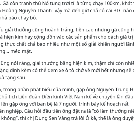
 Gã còn tranh thủ Nổ tung trời tí là từng chạy 100km, khát
n Hoàng Nguyên Thanh” vậy mà đến giờ chả có cái BTC nào
nhà báo chạy bộ.
ấu giải thưởng cũng hoành tráng, tiền cao nhưng gã cũng h
là hiện kim hay cộng dồn vào các sản phẩm cho oách giá trị
g thực chất chả bao nhiêu như một số giải khiến người lãn
ng… méo mặt.
cũng nói rằng, giải thưởng bằng hiện kim, thậm chí còn nhi
tặng đính kèm có thể đem xe ô tô chở về mới hết nhưng sẽ
uà tặng sau.
là, trong phần phát biểu của mình, gặp ông Nguyễn Trung H
Chủ tịch Liên đoàn Điền kinh Việt Nam kể về chuyện lần đầu
lên gặp ông với ban bệ là 7 người, trình bày kế hoạch rất
n nghiệp. Câu hỏi đầu tiên ông đặt ra là “có làm thường ni
không”, thì chị Dung Sen Vàng trả lời Ô kê, thế là ông duyệ
.