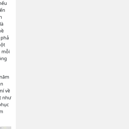
 nếu
đến
n
là
về
y phả
một
h mỗi
ông
ư năm
ẫn
mí về
ệt như
phục
ệm