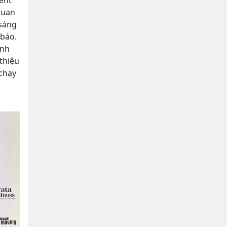
ent
quan
 sáng
báo.
ãnh
thiệu
 chạy