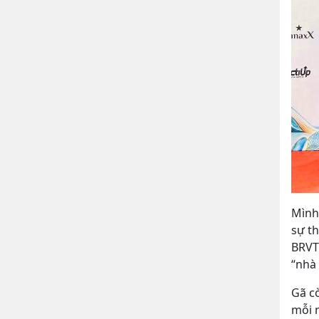
Mình 
sự t
BRVT
“nhà 
Gã c
mỗi 