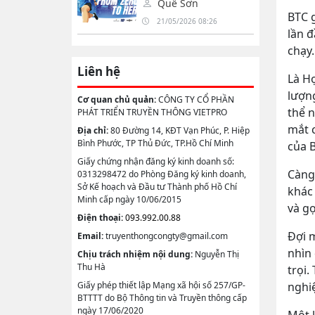
lifestyle tại Việt Nam
Quế Sơn
qua Garmin Run
BTC g
21/05/2026 08:26
Marathon Series 2026
lần đ
chạy.
Liên hệ
Là H
lượng
Cơ quan chủ quản:
CÔNG TY CỔ PHẦN
thể n
PHÁT TRIỂN TRUYỀN THÔNG VIETPRO
mắt c
Địa chỉ:
80 Đường 14, KĐT Vạn Phúc, P. Hiệp
Bình Phước, TP Thủ Đức, TP.Hồ Chí Minh
của 
Giấy chứng nhận đăng ký kinh doanh số:
Càng
0313298472 do Phòng Đăng ký kinh doanh,
Sở Kế hoạch và Đầu tư Thành phố Hồ Chí
khác 
Minh cấp ngày 10/06/2015
và gợ
Điện thoại:
093.992.00.88
Đợi 
Email:
truyenthongcongty@gmail.com
nhìn
Chịu trách nhiệm nội dung:
Nguyễn Thị
Thu Hà
trọi.
Giấy phép thiết lập Mạng xã hội số 257/GP-
nghiệ
BTTTT do Bộ Thông tin và Truyền thông cấp
ngày 17/06/2020