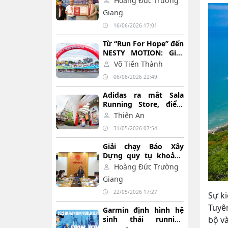
Hoàng Đức Trường
chạy chân trần trong
Giang
24 giờ
16/06/2026 17:01
Từ “Run For Hope” đến
NESTY MOTION: Giấc
mơ Việt trên từng
Võ Tiến Thành
bước chạy
06/06/2026 22:49
Adidas ra mắt Sala
Running Store, điểm
đến mới dành cho
Thiên An
cộng đồng chạy bộ tại
31/05/2026 07:54
Việt Nam
Giải chạy Báo Xây
Dựng quy tụ khoảng
4000 vận động viên
Hoàng Đức Trường
tham gia sẽ được tổ
Giang
chức tại phường Vũng
Tàu
22/05/2026 17:27
Sự ki
Tuyên
Garmin định hình hệ
sinh thái running
bộ và