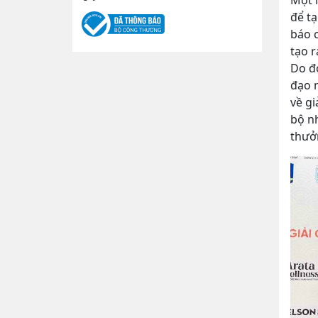
Một 
để t
báo c
tạo 
Do đó
đạo n
về g
bộ n
thưởn