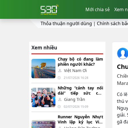
Mới chia sẻ
Xem n
Thỏa thuận người dùng
|
Chính sách bả
Xem nhiều
Chạy bộ có đang làm
phiền người khác?
Chu
Việt Nam Ơi
Chiề
21/07/2026 16:28
Mara
Những “cánh tay nối
dài” tiếp sức cho
Có lẽ
runner, lan tỏa giá trị
Giang Trần
thú 
Giải chạy Báo Xây
02/07/2026 15:09
Nguy
dựng
giải.
Runner Nguyễn Nhựt
gã đ
Vinh lập kỷ lục Việt
Nam với 160,639 km