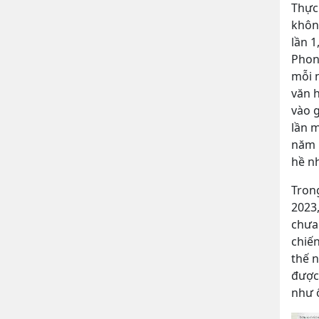
Thực 
khôn
lần 1
Phong
mỗi 
văn h
vào g
lần 
năm 
hề n
Trong
2023
chưa 
chiến
thế 
được
như 