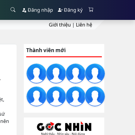
Đăng nhập
Đăng ký
Giới thiệu
|
Liên hệ
Thành viên mới
y
t,
sứ
 nên