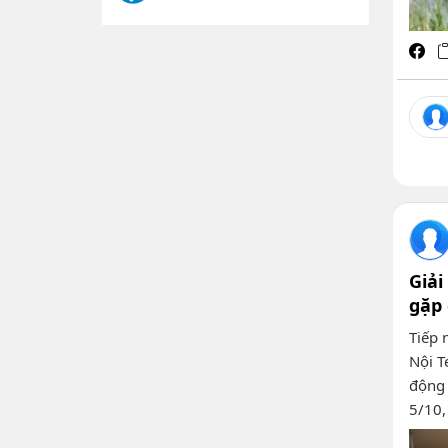
Giải
gặp 
Tiếp 
Nội T
động 
5/10,