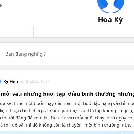
:
Hoa Kỳ
ng thời gian
Kỳ Hoa
28/01/2026 16:54
 mỏi sau những buổi tập, điều bình thường như
ừa kết thúc một buổi chạy dài hoặc một buổi tập nặng và chỉ mu
điện thoại cho hết ngày? Cảm giác mệt sau khi tập không có gì lạ
 thì rất đáng để xem lại. Nếu cứ sau mỗi buổi chạy là cả ngày c
rã rời, uể oải thì đó không còn là chuyện “mệt bình thường” nữa.