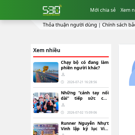
Mới chia sẻ
Xem n
Thỏa thuận người dùng
|
Chính sách bả
Xem nhiều
Chạy bộ có đang làm
phiền người khác?
2026-07-21 16:28:56
Những “cánh tay nối
dài” tiếp sức cho
runner, lan tỏa giá trị
Giải chạy Báo Xây
2026-07-02 15:09:06
dựng
Runner Nguyễn Nhựt
Vinh lập kỷ lục Việt
Nam với 160,639 km