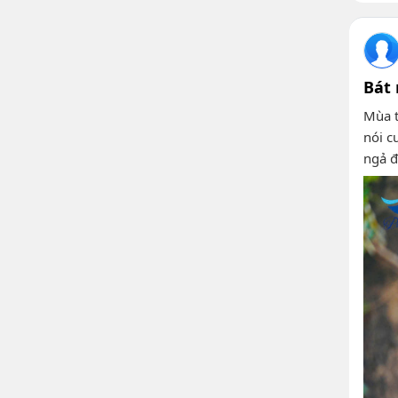
Bát
Mùa t
nói c
ngả 