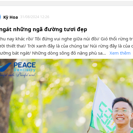
Kỳ Hoa
31/08/2024 12:26
 ngát những ngã đường tươi đẹp
hu nay khác rồi/ Tôi đứng vui nghe giữa núi đồi/ Gió thổi rừng tr
ười thiết tha!/ Trời xanh đây là của chúng ta/ Núi rừng đây là 
đường bát ngát/ Những dòng sông đỏ nặng phù sa…
Xem thêm