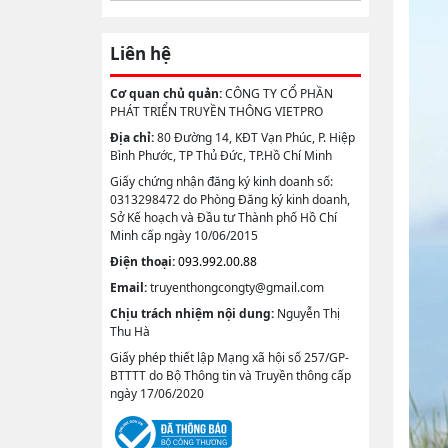
Liên hệ
Cơ quan chủ quản:
CÔNG TY CỔ PHẦN
PHÁT TRIỂN TRUYỀN THÔNG VIETPRO
Địa chỉ:
80 Đường 14, KĐT Vạn Phúc, P. Hiệp
Bình Phước, TP Thủ Đức, TP.Hồ Chí Minh
Giấy chứng nhận đăng ký kinh doanh số:
0313298472 do Phòng Đăng ký kinh doanh,
Sở Kế hoạch và Đầu tư Thành phố Hồ Chí
Minh cấp ngày 10/06/2015
Điện thoại:
093.992.00.88
Email:
truyenthongcongty@gmail.com
Chịu trách nhiệm nội dung:
Nguyễn Thị
Thu Hà
Giấy phép thiết lập Mạng xã hội số 257/GP-
BTTTT do Bộ Thông tin và Truyền thông cấp
ngày 17/06/2020