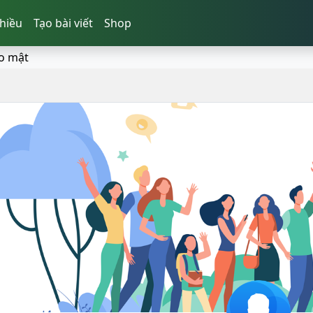
hiều
Tạo bài viết
Shop
o mật