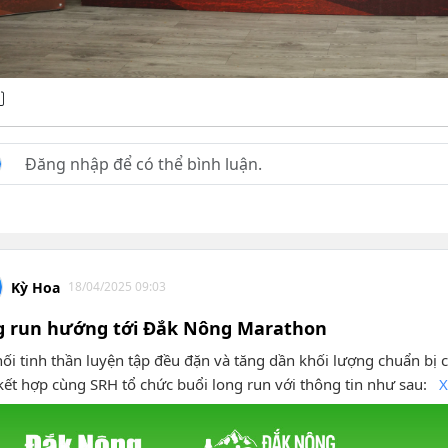
Kỳ Hoa
18/04/2025 09:03
g run hướng tới Đắk Nông Marathon
nối tinh thần luyện tập đều đặn và tăng dần khối lượng chuẩn b
kết hợp cùng SRH tổ chức buổi long run với thông tin như sau:
X